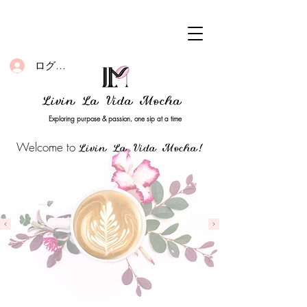
ログイン
Livin La Vida Mocha
Exploring purpose & passion, one sip at a time
Welcome to
Livin La Vida Mocha!
Home